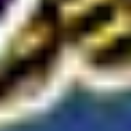
Catégories
Baccarat
Blackjack
Jeux de cartes
Jeux de Dice
Poker
Roulette
Sic Bo
Slot Games
Jeux de Table
Video Poker
Voir plus
Thèmes
Halloween
Asiatique
Noël
Fête
Gemmes
Vacances
Nourriture