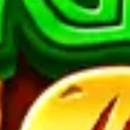
Big Cat Gold
Connectez-vous et jouez pour de l'argent réel
Se connecter
ou
Se connecter pour jouer à la démo
Pas de compte?
Rejoignez-nous maintenant