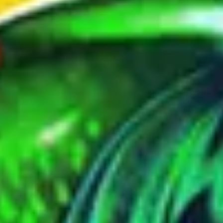
Accueil
En direct
Bonus
Le sport