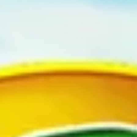
Sportsbook
Casino
Casino en direct
Bonus
Tournois
Starclub
Jouer de
manière responsable
S'inscrire
Se connecter