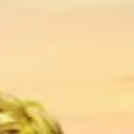
Accueil
En direct
Bonus
Le sport