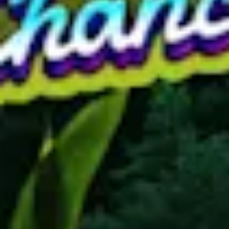
Conditions générales
Déclaration de confidentialité
Cookies
Choisir la langue
:
NL
EN
RO
TR
BG
PL
FR
RU
IT
DE
ES
TH
ZH
UK