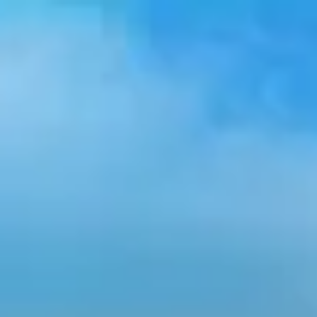
Help
FR