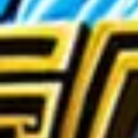
Aztec Wilds Megaways
Connectez-vous et jouez pour de l'argent réel
Se connecter
ou
Se connecter pour jouer à la démo
Pas de compte?
Rejoignez-nous maintenant