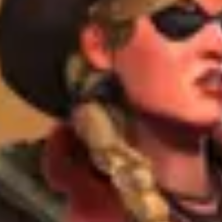
Accueil
En direct
Bonus
Le sport