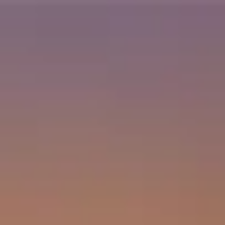
Help
FR