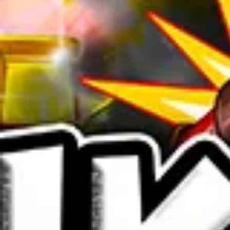
Bank Boom
Connectez-vous et jouez pour de l'argent réel
Se connecter
ou
Se connecter pour jouer à la démo
Pas de compte?
Rejoignez-nous maintenant