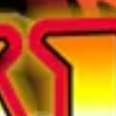
Sportsbook
Casino
Casino en direct
Bonus
Tournois
Starclub
Jouer de ma
S'inscrire
Se connecter
Accueil
En direct
Bonus
Le sport