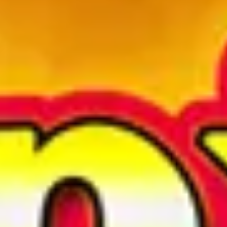
Temps actuel
Informations
Bonus
Starclub
Coffre-fort
Tournois
Conditions générales d'utilisation
Informations sur les bonus
Aide et contact