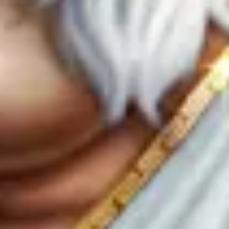
Informations
Bonus
Starclub
Coffre-fort
Tournois
Conditions générales d'utilisation
Informations sur les bonus
Aide et contact
Catégories
Baccarat
Blackjack
Jeux de cartes
Jeux de Dice