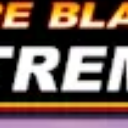
Conditions générales
Déclaration de confidentialité
Cookies
Choisir la langue
:
NL
EN
RO
TR
BG
PL
FR
RU
IT
DE
ES
TH
ZH
UK