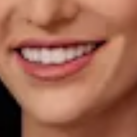
Accueil
En direct
Bonus
Le sport