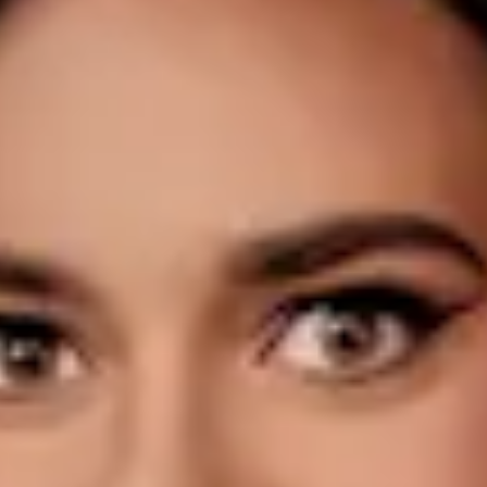
Sportsbook
Casino
Casino en direct
Bonus
Tournois
Starclub
Jouer de
manière responsable
S'inscrire
Se connecter