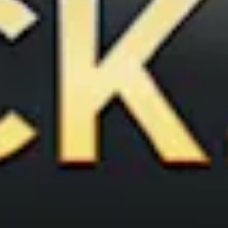
Déclaration de confidentialité
Cookies
Choisir la langue
:
NL
EN
RO
TR
BG
PL
FR
RU
IT
DE
ES
TH
ZH
UK