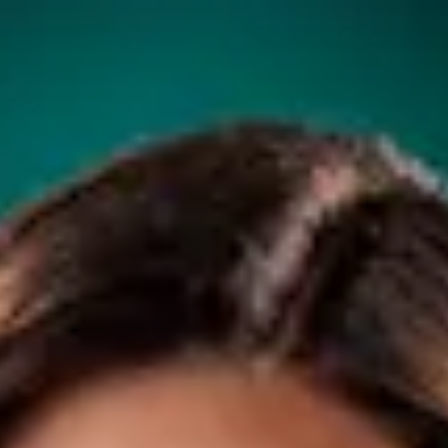
Help
FR