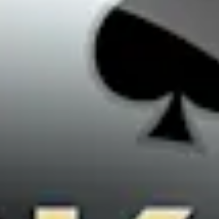
Octoplay
3 Oaks Gaming
Hacksaw Gaming
BarbaraBang
Greentube
Elk Studios
PlaynGo
Yggdrasil
Voir plus
Conditions générales