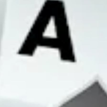
Jeux de Table
Video Poker
Voir plus
Thèmes
Halloween
Asiatique
Noël
Fête
Gemmes
Vacances
Nourriture
Nouvel An chinois
Irlandais
Princesse
Voir plus
Fournisseurs
PragmaticPlay
Playson