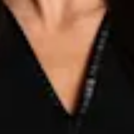
Blackjack 126
Connectez-vous et jouez pour de l'argent réel
Se connecter
Pas de compte?
Rejoignez-nous maintenant
Temps actuel