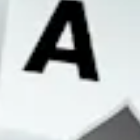
Jeux de Table
Video Poker
Voir plus
Thèmes
Halloween
Asiatique
Noël
Fête
Gemmes
Vacances
Nourriture
Nouvel An chinois
Irlandais
Princesse
Voir plus
Fournisseurs
PragmaticPlay
Playson