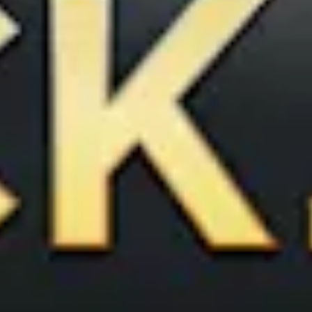
Déclaration de confidentialité
Cookies
Choisir la langue
:
NL
EN
RO
TR
BG
PL
FR
RU
IT
DE
ES
TH
ZH
UK