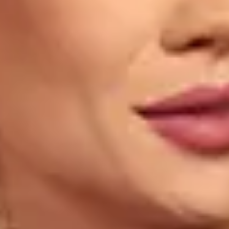
Accueil
En direct
Bonus
Le sport