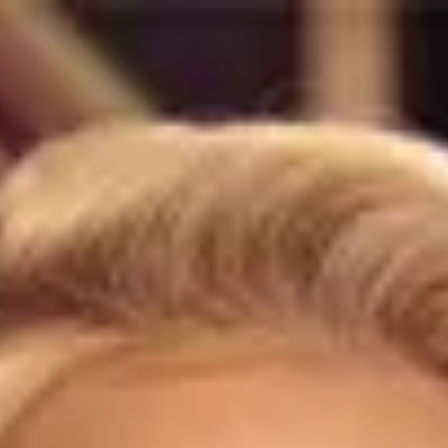
Help
FR