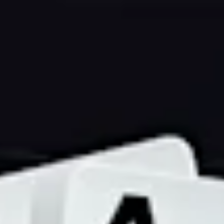
Jeux de Table
Video Poker
Voir plus
Thèmes
Halloween
Asiatique
Noël
Fête
Gemmes
Vacances
Nourriture
Nouvel An chinois
Irlandais
Princesse
Voir plus
Fournisseurs
PragmaticPlay
Playson