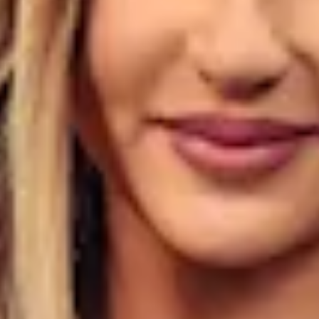
Accueil
En direct
Bonus
Le sport