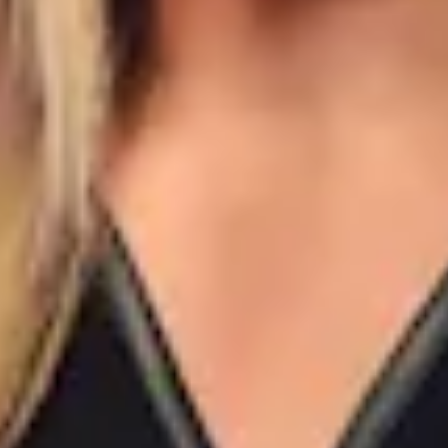
Blackjack 20 - Azure
Connectez-vous et jouez pour de l'argent réel
Se connecter
Pas de compte?
Rejoignez-nous maintenant
Temps actuel