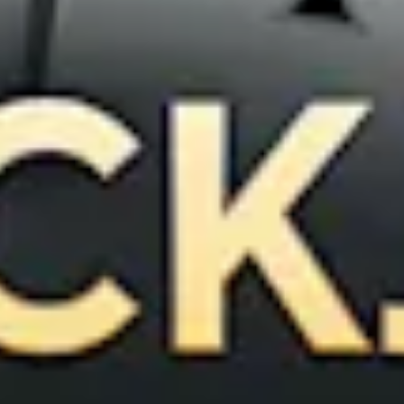
Déclaration de confidentialité
Cookies
Choisir la langue
:
NL
EN
RO
TR
BG
PL
FR
RU
IT
DE
ES
TH
ZH
UK