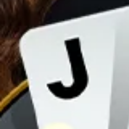
Sportsbook
Casino
Casino en direct
Bonus
Tournois
Starclub
Jouer de ma
S'inscrire
Se connecter
Accueil
En direct
Bonus
Le sport