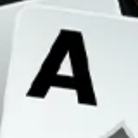
nière responsable