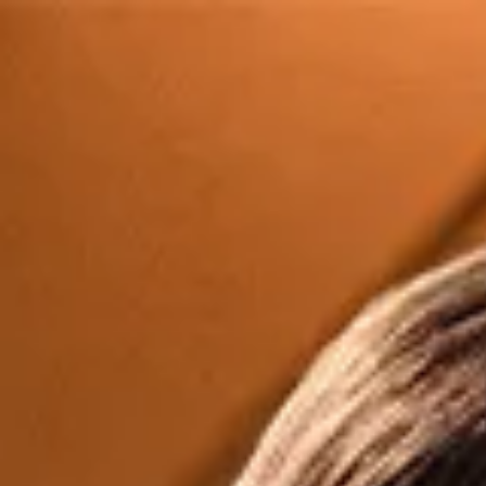
Help
FR