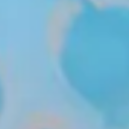
Accueil
En direct
Bonus
Le sport