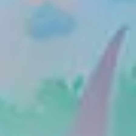
ARRR! 10k Ways
Connectez-vous et jouez pour de l'argent réel
Se connecter
ou
Se connecter pour jouer à la démo
Pas de compte?
Rejoignez-nous maintenant
Temps actuel