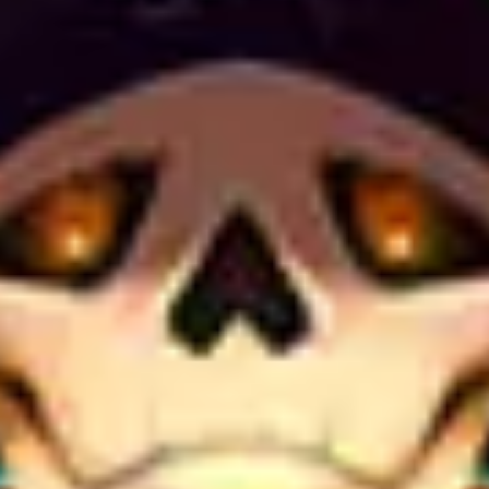
Sic Bo
Slot Games
Jeux de Table
Video Poker
Voir plus
Thèmes
Halloween
Asiatique
Noël
Fête
Gemmes
Vacances
Nourriture
Nouvel An chinois
Irlandais
Princesse
Voir plus
Fournisseurs