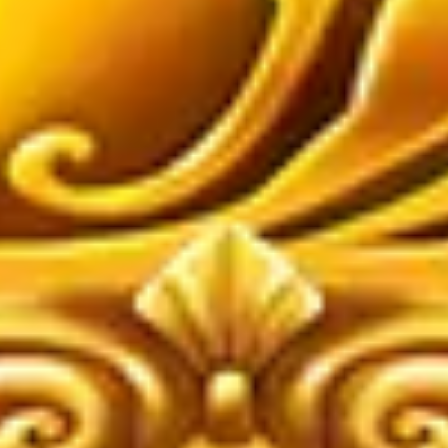
Informations
Bonus
Starclub
Coffre-fort
Tournois
Conditions générales d'utilisation
Informations sur les bonus
Aide et contact
Catégories
Baccarat
Blackjack
Jeux de cartes
Jeux de Dice
Poker
Roulette