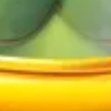
Sportsbook
Casino
Casino en direct
Bonus
Tournois
Starclub
Jouer de
manière responsable
S'inscrire
Se connecter