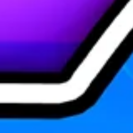
Temps actuel
Informations
Bonus
Starclub
Coffre-fort
Tournois
Conditions générales d'utilisation
Informations sur les bonus
Aide et contact