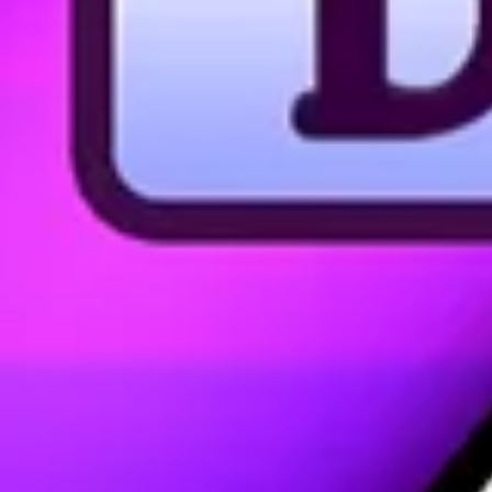
Big X Dice
Connectez-vous et jouez pour de l'argent réel
Se connecter
ou
Se connecter pour jouer à la démo
Pas de compte?
Rejoignez-nous maintenant