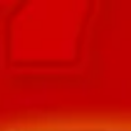
Help
FR