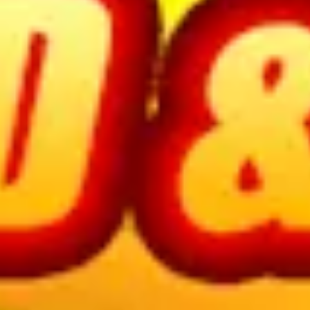
PragmaticPlay
Playson
Octoplay
3 Oaks Gaming
Hacksaw Gaming
BarbaraBang
Greentube
Elk Studios
PlaynGo
Yggdrasil
Voir plus