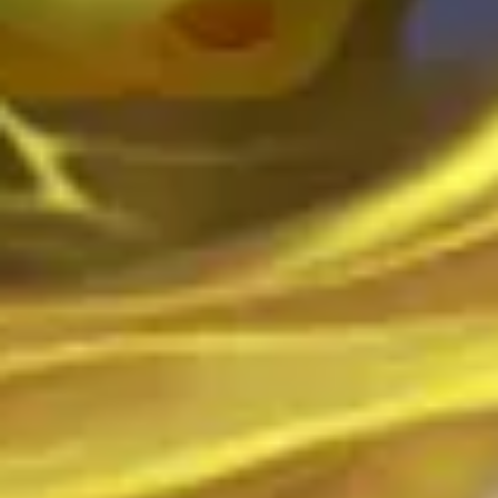
Attack of the Zombees
WildEnergy™
Connectez-vous et jouez pour de l'argent réel
Se connecter
ou
Se connecter pour jouer à la démo
Pas de compte?
Rejoignez-nous maintenant
Temps actuel