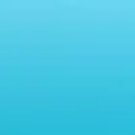
Help
FR