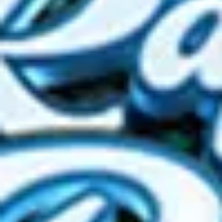
Fournisseurs
PragmaticPlay
Playson
Octoplay
3 Oaks Gaming
Hacksaw Gaming
BarbaraBang
Greentube
Elk Studios
PlaynGo
Yggdrasil
Voir plus