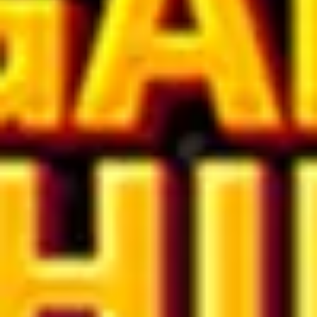
Informations
Bonus
Starclub
Coffre-fort
Tournois
Conditions générales d'utilisation
Informations sur les bonus
Aide et contact
Catégories
Baccarat
Blackjack
Jeux de cartes
Jeux de Dice