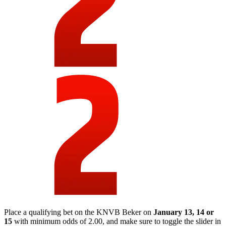
Place a qualifying bet on the KNVB Beker on
January 13, 14 or
15
with minimum odds of 2.00, and make sure to toggle the slider in