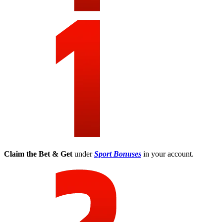
Claim the Bet & Get
under
Sport Bonuses
in your account.