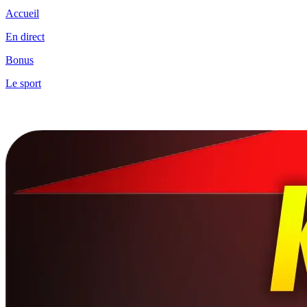
Accueil
En direct
Bonus
Le sport