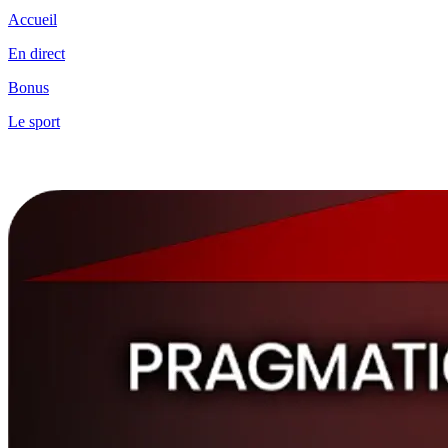
Accueil
En direct
Bonus
Le sport