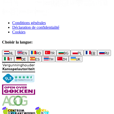
Conditions générales
Déclaration de confidentialité
Cookies
Choisir la langue
:
NL
EN
RO
TR
BG
PL
FR
RU
IT
DE
ES
TH
ZH
UK