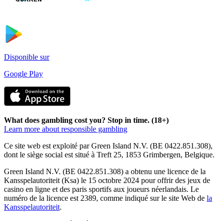
Disponible sur
Google Play
What does gambling cost you? Stop in time. (18+)
Learn more about responsible gambling
Ce site web est exploité par Green Island N.V. (BE 0422.851.308),
dont le siège social est situé à Treft 25, 1853 Grimbergen, Belgique.
Green Island N.V. (BE 0422.851.308) a obtenu une licence de la
Kansspelautoriteit (Ksa) le 15 octobre 2024 pour offrir des jeux de
casino en ligne et des paris sportifs aux joueurs néerlandais. Le
numéro de la licence est 2389, comme indiqué sur le site Web de
la
Kansspelautoriteit
.