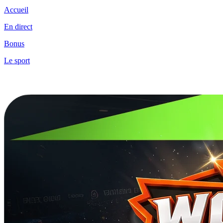
Accueil
En direct
Bonus
Le sport