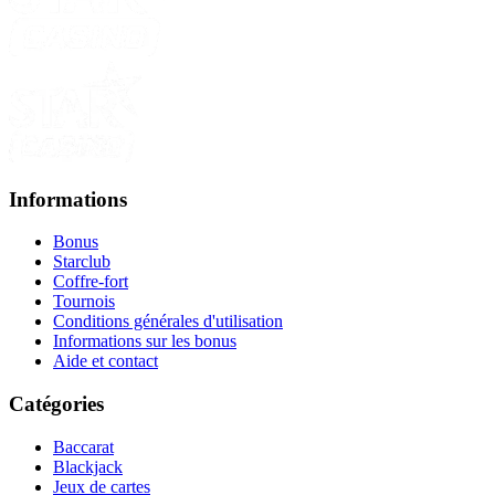
Informations
Bonus
Starclub
Coffre-fort
Tournois
Conditions générales d'utilisation
Informations sur les bonus
Aide et contact
Catégories
Baccarat
Blackjack
Jeux de cartes