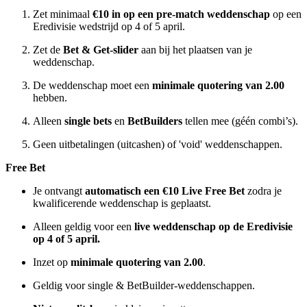
Zet minimaal
€10 in op een pre-match weddenschap
op een
Eredivisie wedstrijd op 4 of 5 april.
Zet de
Bet & Get-slider
aan bij het plaatsen van je
weddenschap.
De weddenschap moet een
minimale quotering van 2.00
hebben.
Alleen
single bets
en
BetBuilders
tellen mee (géén combi’s).
Geen uitbetalingen (uitcashen) of 'void' weddenschappen.
Free Bet
Je ontvangt
automatisch een €10 Live Free Bet
zodra je
kwalificerende weddenschap is geplaatst.
Alleen geldig voor een
live weddenschap op de Eredivisie
op 4 of 5 april.
Inzet op
minimale quotering van 2.00
.
Geldig voor single & BetBuilder-weddenschappen.