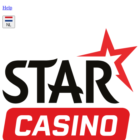
Help
NL