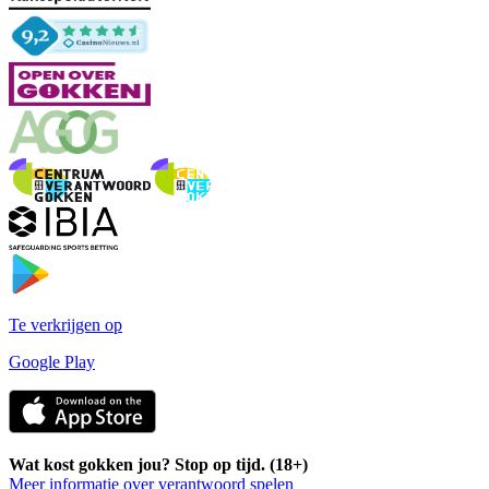
Te verkrijgen op
Google Play
Wat kost gokken jou? Stop op tijd. (18+)
Meer informatie over verantwoord spelen