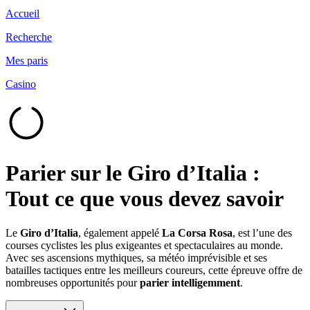
Accueil
Recherche
Mes paris
Casino
Parier sur le Giro d’Italia :
Tout ce que vous devez savoir
Le
Giro d’Italia
, également appelé
La Corsa Rosa
, est l’une des
courses cyclistes les plus exigeantes et spectaculaires au monde.
Avec ses ascensions mythiques, sa météo imprévisible et ses
batailles tactiques entre les meilleurs coureurs, cette épreuve offre de
nombreuses opportunités pour
parier intelligemment
.