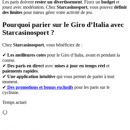
Les paris doivent
rester un divertissement
. Fixez un
budget
et
jouez avec modération. Chez
Starcasinosport
, vous pouvez
définir
des limites
pour mieux gérer votre activité de jeu.
Pourquoi parier sur le Giro d’Italia avec
Starcasinosport ?
Chez
Starcasinosport
, vous bénéficiez de :
✔
Les meilleures cotes
pour le Giro d’Italia, avant et pendant la
course.
✔
Des paris en direct
avec
mises à jour en temps réel
et
paiements rapides
.
✔
Une application intuitive
qui vous permet de parier à tout
moment.
✔
Des promotions et bonus exclusifs
pour les paris sur le
cyclisme.
Temps actuel