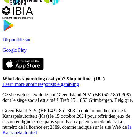
Disponible sur
Google Play
What does gambling cost you? Stop in time. (18+)
Learn more about responsible gambling
Ce site web est exploité par Green Island N.V. (BE 0422.851.308),
dont le siège social est situé à Treft 25, 1853 Grimbergen, Belgique.
Green Island N.V. (BE 0422.851.308) a obtenu une licence de la
Kansspelautoriteit (Ksa) le 15 octobre 2024 pour offrir des jeux de
casino en ligne et des paris sportifs aux joueurs néerlandais. Le
numéro de la licence est 2389, comme indiqué sur le site Web de
la
Kansspelautoriteit
.