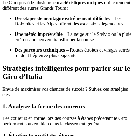
Le Giro possède plusieurs
caractéristiques uniques
qui le rendent
différent des autres Grands Tours :
Des étapes de montagne extrêmement difficiles
– Les
Dolomites et les Alpes offrent des ascensions légendaires.
Une météo imprévisible
– La neige sur le Stelvio ou la pluie
en Toscane peuvent transformer la course.
Des parcours techniques
– Routes étroites et virages serrés
rendent l’épreuve plus exigeante.
Stratégies intelligentes pour parier sur le
Giro d’Italia
Envie de maximiser vos chances de succès ? Suivez ces stratégies
clés :
1. Analysez la forme des coureurs
Les coureurs en forme lors des courses à étapes précédant le Giro
performent souvent bien dans le classement général.
2. Étudiez le profil des étapes