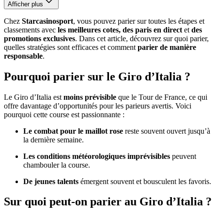
Afficher plus
Chez
Starcasinosport
, vous pouvez parier sur toutes les étapes et
classements avec
les meilleures cotes, des paris en direct
et
des
promotions exclusives
. Dans cet article, découvrez sur quoi parier,
quelles stratégies sont efficaces et comment
parier de manière
responsable
.
Pourquoi parier sur le Giro d’Italia ?
Le Giro d’Italia est
moins prévisible
que le Tour de France, ce qui
offre davantage d’opportunités pour les parieurs avertis. Voici
pourquoi cette course est passionnante :
Le combat pour le maillot rose
reste souvent ouvert jusqu’à
la dernière semaine.
Les conditions météorologiques imprévisibles
peuvent
chambouler la course.
De jeunes talents
émergent souvent et bousculent les favoris.
Sur quoi peut-on parier au Giro d’Italia ?