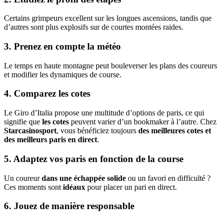
Certains grimpeurs excellent sur les longues ascensions, tandis que
d’autres sont plus explosifs sur de courtes montées raides.
3. Prenez en compte la météo
Le temps en haute montagne peut bouleverser les plans des coureurs
et modifier les dynamiques de course.
4. Comparez les cotes
Le Giro d’Italia propose une multitude d’options de paris, ce qui
signifie que
les cotes
peuvent varier d’un bookmaker à l’autre. Chez
Starcasinosport
, vous bénéficiez toujours
des meilleures cotes et
des meilleurs paris en direct
.
5. Adaptez vos paris en fonction de la course
Un coureur
dans une échappée solide
ou un favori en difficulté ?
Ces moments sont
idéaux
pour placer un pari en direct.
6. Jouez de manière responsable