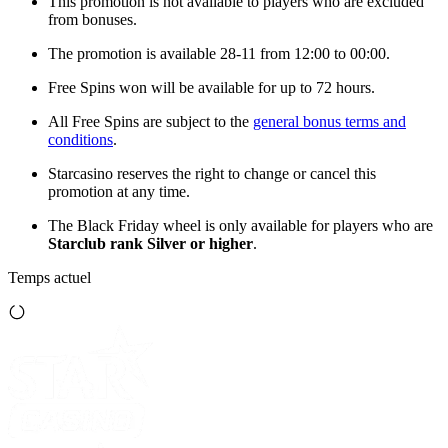
This promotion is not available to players who are excluded
from bonuses.
The promotion is available 28-11 from 12:00 to 00:00.
Free Spins won will be available for up to 72 hours.
All Free Spins are subject to the
general bonus terms and
conditions
.
Starcasino reserves the right to change or cancel this
promotion at any time.
The Black Friday wheel is only available for players who are
Starclub rank Silver or higher
.
Temps actuel