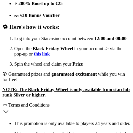
⚡
200% Boost up to €25
🎫
€10 Bonus Voucher
🔁
Here's how it works:
Log into your Starcasino account between
12:00 and 00:00
Open the
Black Friday Wheel
in your account -> via the
pop-up or
this link
Spin the wheel and claim your
Prize
🎯 Guaranteed prizes and
guaranteed excitement
while you win
for free!
NOTE: The Black Friday Wheel is only available from starclub
rank Silver or higher.
📜 Terms and Conditions
This promotion is only available to players 24 years and older.