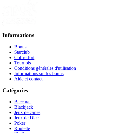
Informations
Bonus
Starclub
Coffre-fort
Tournois
Conditions générales d'utilisation
Informations sur les bonus
Aide et contact
Catégories
Baccarat
Blackjack
Jeux de cartes
Jeux de Dice
Poker
Roulette