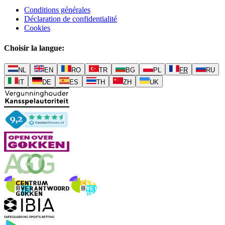
Conditions générales
Déclaration de confidentialité
Cookies
Choisir la langue
:
NL
EN
RO
TR
BG
PL
FR
RU
IT
DE
ES
TH
ZH
UK