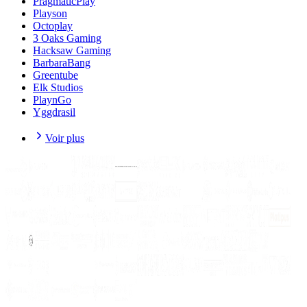
PragmaticPlay
Playson
Octoplay
3 Oaks Gaming
Hacksaw Gaming
BarbaraBang
Greentube
Elk Studios
PlaynGo
Yggdrasil
Voir plus