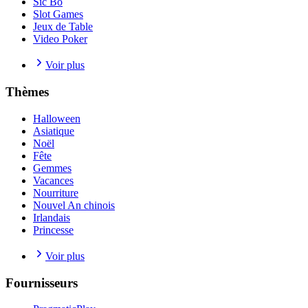
Sic Bo
Slot Games
Jeux de Table
Video Poker
Voir plus
Thèmes
Halloween
Asiatique
Noël
Fête
Gemmes
Vacances
Nourriture
Nouvel An chinois
Irlandais
Princesse
Voir plus
Fournisseurs