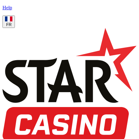
Help
FR