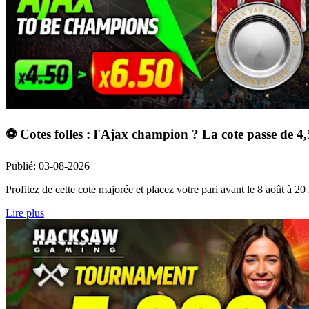
⚽ Cotes folles : l'Ajax champion ? La cote passe de 4,
Publié
:
03-08-2026
Profitez de cette cote majorée et placez votre pari avant le 8 août à 20 
Lire plus