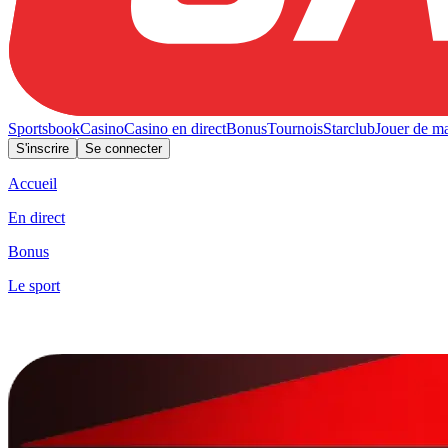
Sportsbook
Casino
Casino en direct
Bonus
Tournois
Starclub
Jouer de ma
S'inscrire
Se connecter
Accueil
En direct
Bonus
Le sport