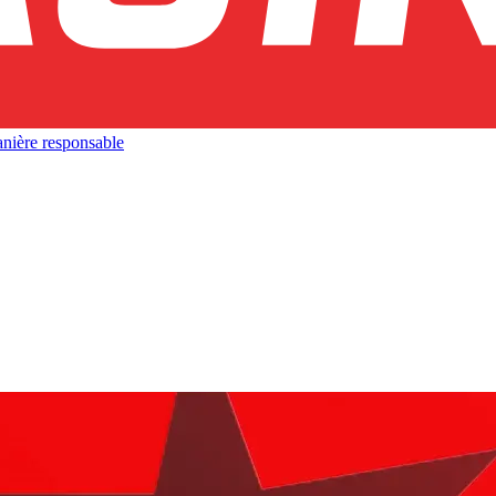
nière responsable