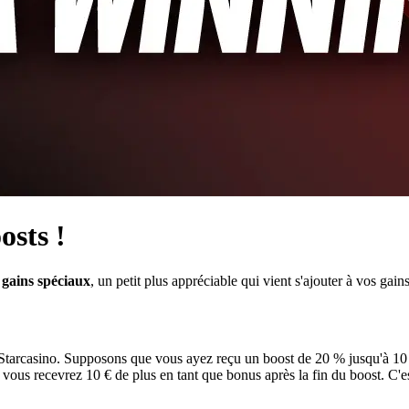
osts !
 gains spéciaux
, un petit plus appréciable qui vient s'ajouter à vos gains
Starcasino. Supposons que vous ayez reçu un boost de 20 % jusqu'à 10 €
ous recevrez 10 € de plus en tant que bonus après la fin du boost. C'es