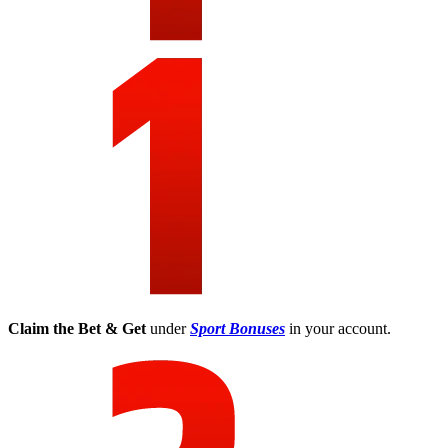
Claim the Bet & Get
under
Sport Bonuses
in your account.