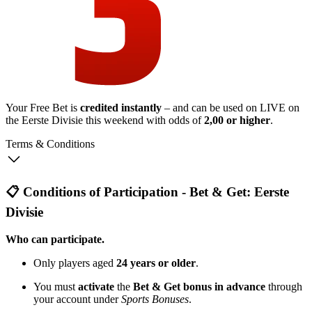
Your Free Bet is
credited instantly
– and can be used on LIVE on
the Eerste Divisie this weekend with odds of
2,00 or higher
.
Terms & Conditions
📋 Conditions of Participation - Bet & Get: Eerste
Divisie
Who can participate.
Only players aged
24 years or older
.
You must
activate
the
Bet & Get bonus in advance
through
your account under
Sports Bonuses
.