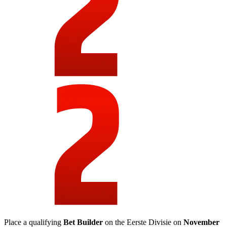
Place a qualifying
Bet Builder
on the Eerste Divisie on
November