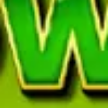
Conditions générales
Déclaration de confidentialité
Cookies
Choisir la langue
:
NL
EN
RO
TR
BG
PL
FR
RU
IT
DE
ES
TH
ZH
UK