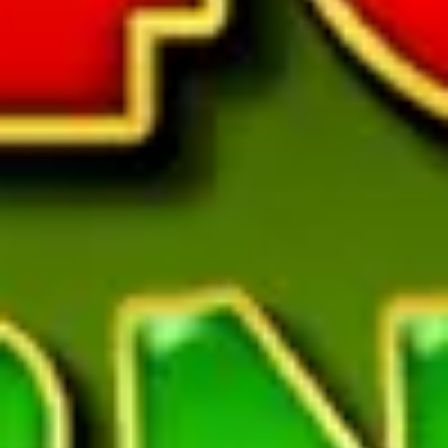
Poker
Roulette
Sic Bo
Slot Games
Jeux de Table
Video Poker
Voir plus
Thèmes
Halloween
Asiatique
Noël
Fête
Gemmes
Vacances
Nourriture
Nouvel An chinois
Irlandais
Princesse
Voir plus