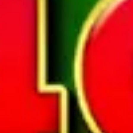
Informations
Bonus
Starclub
Coffre-fort
Tournois
Conditions générales d'utilisation
Informations sur les bonus
Aide et contact
Catégories
Baccarat
Blackjack
Jeux de cartes
Jeux de Dice