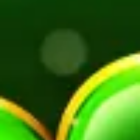
Sportsbook
Casino
Casino en direct
Bonus
Tournois
Starclub
Jouer de
manière responsable
S'inscrire
Se connecter