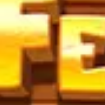
Conditions générales
Déclaration de confidentialité
Cookies
Choisir la langue
:
NL
EN
RO
TR
BG
PL
FR
RU
IT
DE
ES
TH
ZH
UK