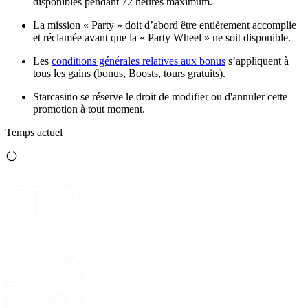
disponibles pendant 72 heures maximum.
La mission « Party » doit d’abord être entièrement accomplie
et réclamée avant que la « Party Wheel » ne soit disponible.
Les
conditions générales relatives aux bonus
s’appliquent à
tous les gains (bonus, Boosts, tours gratuits).
Starcasino se réserve le droit de modifier ou d'annuler cette
promotion à tout moment.
Temps actuel