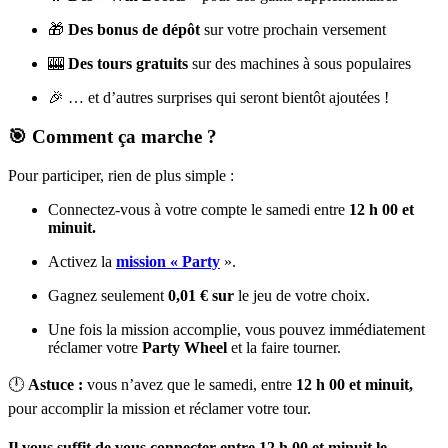
🎁
Des bonus de dépôt
sur votre prochain versement
🎰
Des tours gratuits
sur des machines à sous populaires
🎉 … et d’autres surprises qui seront bientôt ajoutées !
🎯 Comment ça marche ?
Pour participer, rien de plus simple :
Connectez-vous à votre compte le samedi entre
12 h 00 et
minuit.
Activez la
mission « Party
».
Gagnez seulement
0,01 € sur
le jeu de votre choix.
Une fois la mission accomplie, vous pouvez immédiatement
réclamer votre
Party Wheel
et la faire tourner.
🕛
Astuce :
vous n’avez que le samedi, entre
12 h 00 et minuit,
pour accomplir la mission et réclamer votre tour.
Il vous suffit de vous connecter entre 12 h 00 et minuit le