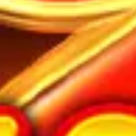
10 Dazzling Cash Clover
Chance
Log in en speel voor echt geld
Inloggen
of
Log in om de demo te spelen
Geen account?
Meld je aan
Huidige tijd