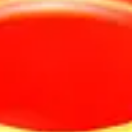
Home
Live
Bonus
Sport