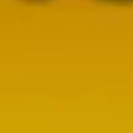
Te verkrijgen op
Google Play
Wat kost gokken jou? Stop op tijd. (18+)
Meer informatie over verantwoord spelen
Deze website wordt beheerd door Green Island N.V, (BE
0422.851.308), met maatschappelijke zetel te Treft 25, 1853
Grimbergen, België.
Green Island N.V. (BE 0422.851.308) heeft op 15 oktober 2024 een
vergunning gekregen van de Kansspelautoriteit (Ksa) om online
casinospellen en sportweddenschappen aan te bieden aan
Nederlandse spelers.