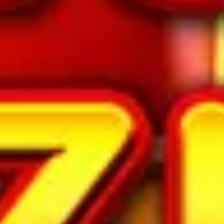
Card Games
Dice Games
Poker
Roulette
Sic Bo
Slot Games
Table Games
Video Poker
Meer zien
Thema's
Halloween
Aziatsich
Kerstmis
Party
Edelstenen
Vakantie
Eten en drinken
Chinees nieuwjaar
Ierland
Prinsessen