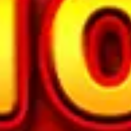
Informatie
Bonussen
Starclub
Geldkluis
Toernooien
Algemene voorwaarden
Sportsbook regels
Bonus informatie
Klachtenprocedure
Hulp & contact
Categorieën
Baccarat
Blackjack