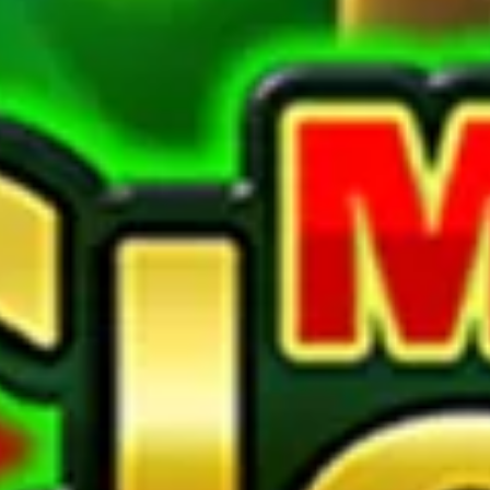
woord