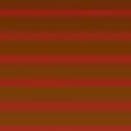
Sportsbook
Casino
Live casino
Bonus
Toernooien
Starclub
Speel
Verantwoord
Registreren
Inloggen