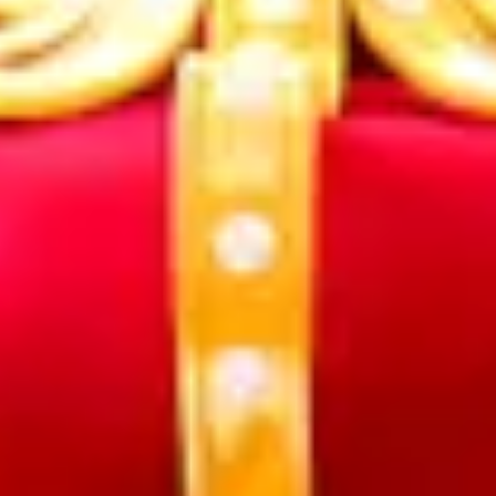
5 Crown Hot Clover Chance
Log in en speel voor echt geld
Inloggen
of
Log in om de demo te spelen
Geen account?
Meld je aan
Huidige tijd