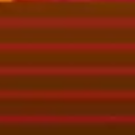
Algemene Voorwaarden
Privacyverklaring
cookieverklaring
Taal
:
NL
EN
RO
TR
BG
PL
FR
RU
IT
DE
ES
TH
ZH
UK