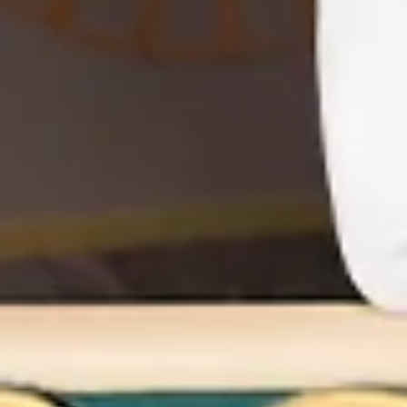
Sportsbook
Casino
Live casino
Bonus
Toernooien
Starclub
Speel Verant
Registreren
Inloggen
Home
Live
Bonus
Sport