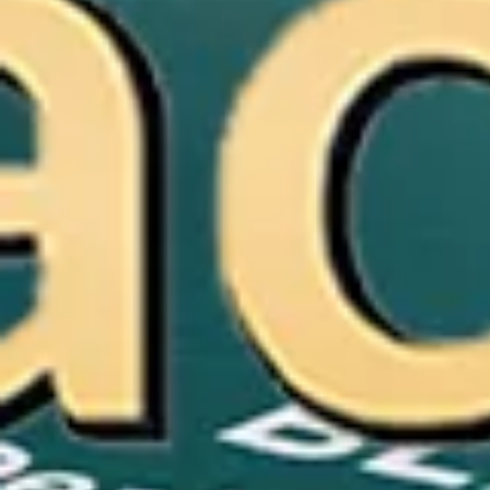
Blackjack Classic 69
Log in en speel voor echt geld
Inloggen
Geen account?
Meld je aan
Huidige tijd