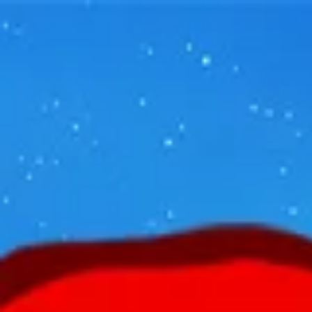
Help
NL