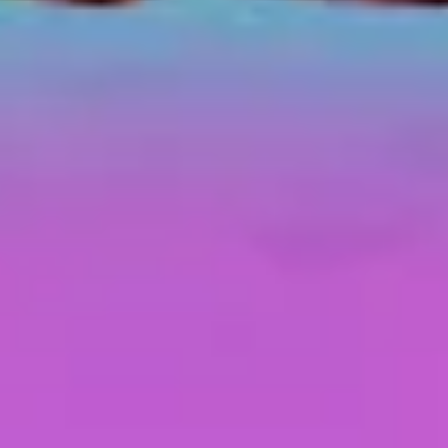
Te verkrijgen op
Google Play
Wat kost gokken jou? Stop op tijd. (18+)
Meer informatie over verantwoord spelen
Deze website wordt beheerd door Green Island N.V, (BE
0422.851.308), met maatschappelijke zetel te Treft 25, 1853
Grimbergen, België.
Green Island N.V. (BE 0422.851.308) heeft op 15 oktober 2024 een
vergunning gekregen van de Kansspelautoriteit (Ksa) om online
casinospellen en sportweddenschappen aan te bieden aan
Nederlandse spelers.
Het nummer van de vergunning is 2389, zoals vermeld op de