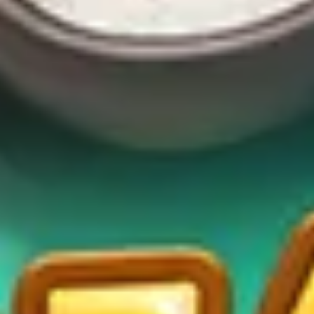
Informatie
Bonussen
Starclub
Geldkluis
Toernooien
Algemene voorwaarden
Sportsbook regels
Bonus informatie
Klachtenprocedure
Hulp & contact
Categorieën
Baccarat
Blackjack
Card Games
Dice Games