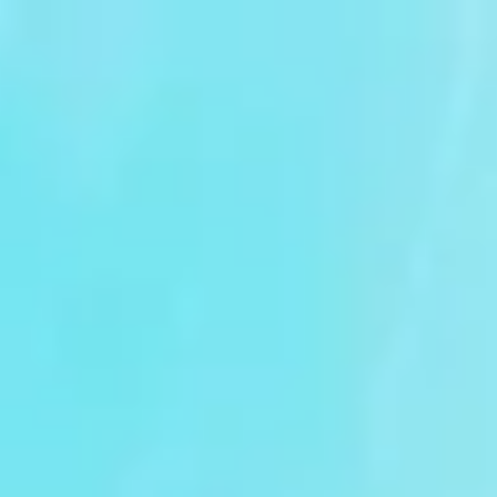
Help
NL