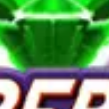
Card Games
Dice Games
Poker
Roulette
Sic Bo
Slot Games
Table Games
Video Poker
Meer zien
Thema's
Halloween
Aziatsich
Kerstmis
Party
Edelstenen
Vakantie
Eten en drinken
Chinees nieuwjaar
Ierland
Prinsessen