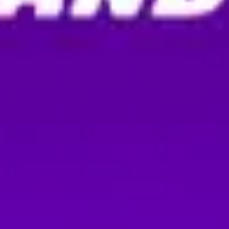
Te verkrijgen op
Google Play
Wat kost gokken jou? Stop op tijd. (18+)
Meer informatie over verantwoord spelen
Deze website wordt beheerd door Green Island N.V, (BE
0422.851.308), met maatschappelijke zetel te Treft 25, 1853
Grimbergen, België.
Green Island N.V. (BE 0422.851.308) heeft op 15 oktober 2024 een
vergunning gekregen van de Kansspelautoriteit (Ksa) om online
casinospellen en sportweddenschappen aan te bieden aan
Nederlandse spelers.