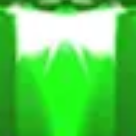
3 Supercharged Diamonds:
Hold and Win
Log in en speel voor echt geld
Inloggen
of
Log in om de demo te spelen
Geen account?
Meld je aan
Huidige tijd