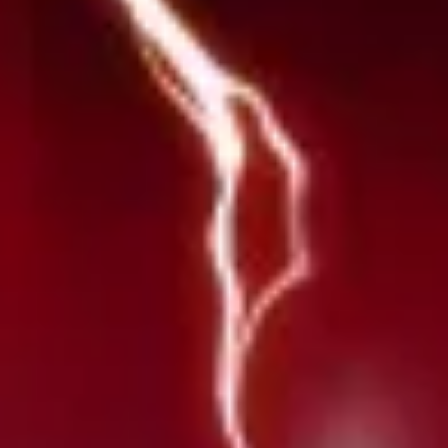
Sportsbook
Casino
Live casino
Bonus
Toernooien
Starclub
Speel
Verantwoord
Registreren
Inloggen