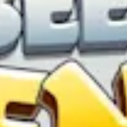
Providers
PragmaticPlay
Playson
Octoplay
3 Oaks Gaming
Hacksaw Gaming
BarbaraBang
Greentube
Elk Studios
PlaynGo
Yggdrasil
Meer zien