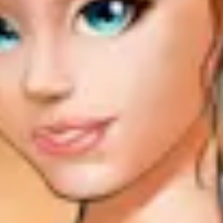
Home
Live
Bonus
Sport