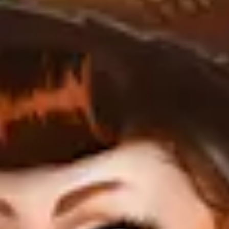
Sportsbook
Casino
Live casino
Bonus
Toernooien
Starclub
Speel
Verantwoord
Registreren
Inloggen