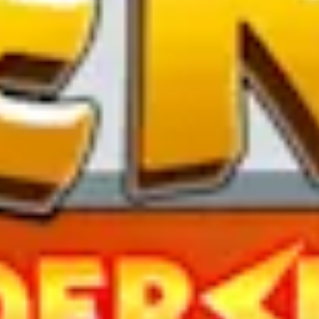
Algemene Voorwaarden
Privacyverklaring
cookieverklaring
Taal
:
NL
EN
RO
TR
BG
PL
FR
RU
IT
DE
ES
TH
ZH
UK