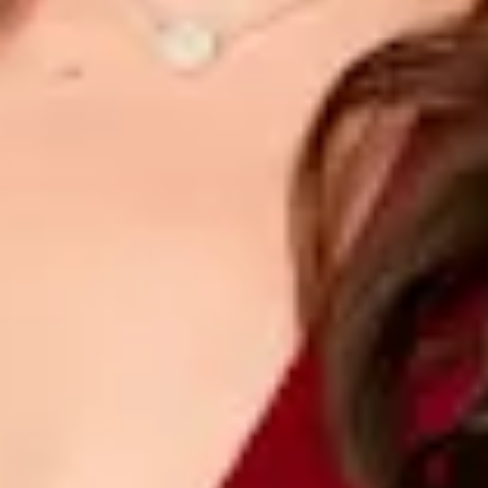
Informatie
Bonussen
Starclub
Geldkluis
Toernooien
Algemene voorwaarden
Sportsbook regels
Bonus informatie
Klachtenprocedure
Hulp & contact
Categorieën
Baccarat
Blackjack
Card Games
Dice Games
Poker
Roulette