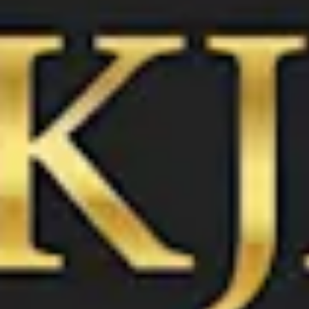
Algemene Voorwaarden
Privacyverklaring
cookieverklaring
Taal
:
NL
EN
RO
TR
BG
PL
FR
RU
IT
DE
ES
TH
ZH
UK