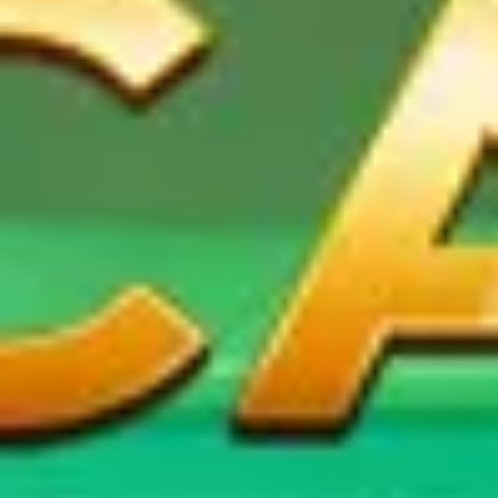
Algemene Voorwaarden
Privacyverklaring
cookieverklaring
Taal
:
NL
EN
RO
TR
BG
PL
FR
RU
IT
DE
ES
TH
ZH
UK