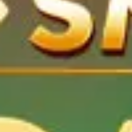
PragmaticPlay
Playson
Octoplay
3 Oaks Gaming
Hacksaw Gaming
BarbaraBang
Greentube
Elk Studios
PlaynGo
Yggdrasil
Meer zien