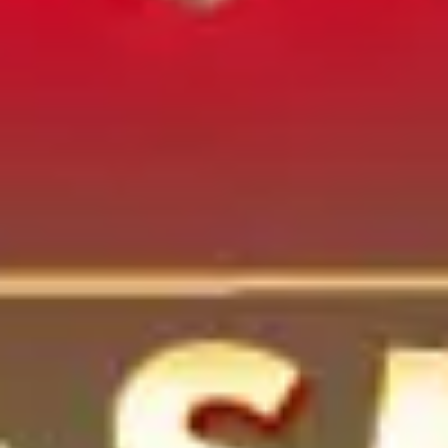
Sic Bo
Slot Games
Table Games
Video Poker
Meer zien
Thema's
Halloween
Aziatsich
Kerstmis
Party
Edelstenen
Vakantie
Eten en drinken
Chinees nieuwjaar
Ierland
Prinsessen
Meer zien
Providers