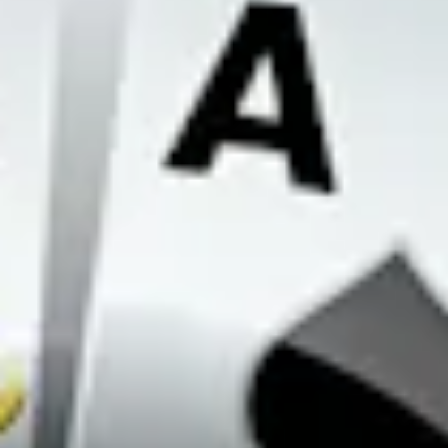
PragmaticPlay
Playson
Octoplay
3 Oaks Gaming
Hacksaw Gaming
BarbaraBang
Greentube
Elk Studios
PlaynGo
Yggdrasil
Meer zien