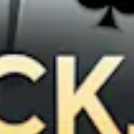
Algemene Voorwaarden
Privacyverklaring
cookieverklaring
Taal
:
NL
EN
RO
TR
BG
PL
FR
RU
IT
DE
ES
TH
ZH
UK