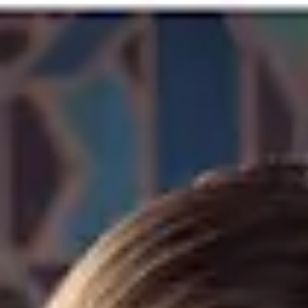
Help
NL