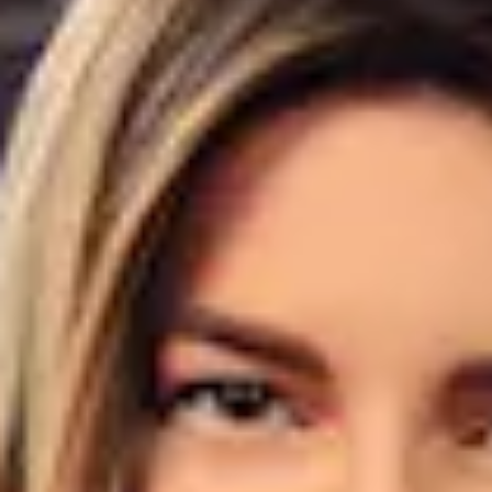
Sportsbook
Casino
Live casino
Bonus
Toernooien
Starclub
Speel
Verantwoord
Registreren
Inloggen