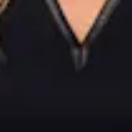
Informatie
Bonussen
Starclub
Geldkluis
Toernooien
Algemene voorwaarden
Sportsbook regels
Bonus informatie
Klachtenprocedure
Hulp & contact
Categorieën
Baccarat
Blackjack
Card Games
Dice Games
Poker
Roulette