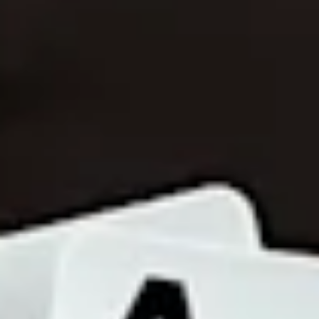
Sic Bo
Slot Games
Table Games
Video Poker
Meer zien
Thema's
Halloween
Aziatsich
Kerstmis
Party
Edelstenen
Vakantie
Eten en drinken
Chinees nieuwjaar
Ierland
Prinsessen
Meer zien
Providers