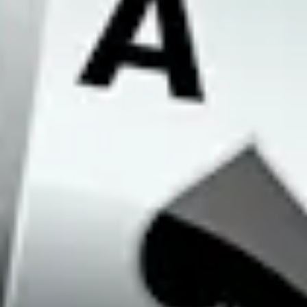
PragmaticPlay
Playson
Octoplay
3 Oaks Gaming
Hacksaw Gaming
BarbaraBang
Greentube
Elk Studios
PlaynGo
Yggdrasil
Meer zien