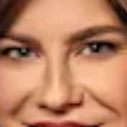
Sportsbook
Casino
Live casino
Bonus
Toernooien
Starclub
Speel
Verantwoord
Registreren
Inloggen