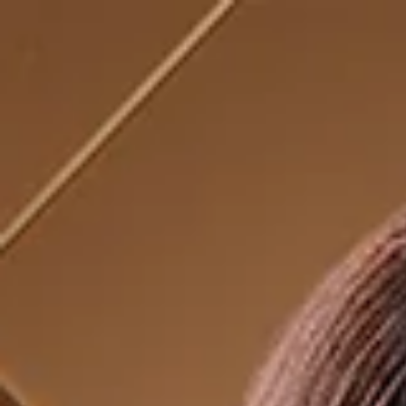
Help
NL