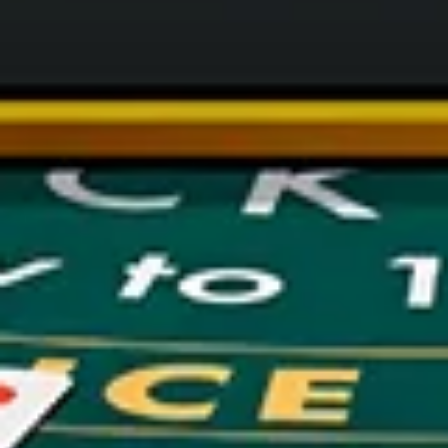
Informatie
Bonussen
Starclub
Geldkluis
Toernooien
Algemene voorwaarden
Sportsbook regels
Bonus informatie
Klachtenprocedure
Hulp & contact