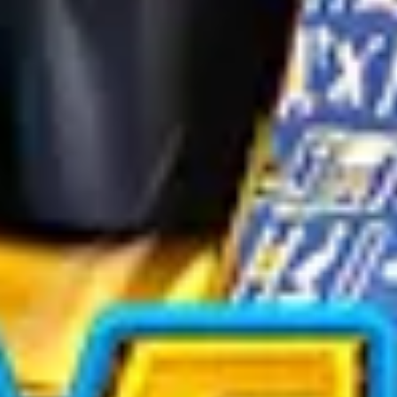
Informatie
Bonussen
Starclub
Geldkluis
Toernooien
Algemene voorwaarden
Sportsbook regels
Bonus informatie
Klachtenprocedure
Hulp & contact
Categorieën
Baccarat
Blackjack
Card Games
Dice Games