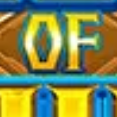
Providers
PragmaticPlay
Playson
Octoplay
3 Oaks Gaming
Hacksaw Gaming
BarbaraBang
Greentube
Elk Studios
PlaynGo
Yggdrasil
Meer zien