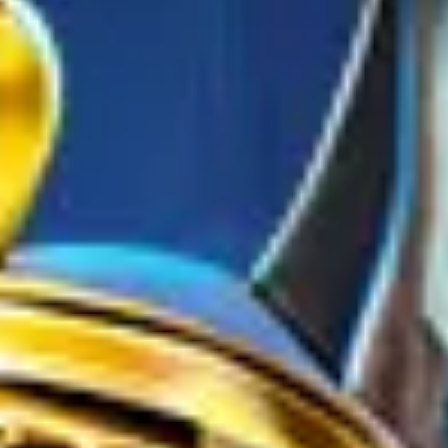
Sportsbook
Casino
Live casino
Bonus
Toernooien
Starclub
Speel
Verantwoord
Registreren
Inloggen