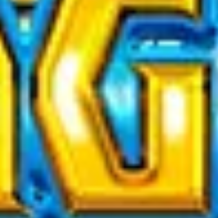
Poker
Roulette
Sic Bo
Slot Games
Table Games
Video Poker
Meer zien
Thema's
Halloween
Aziatsich
Kerstmis
Party
Edelstenen
Vakantie
Eten en drinken
Chinees nieuwjaar
Ierland
Prinsessen
Meer zien