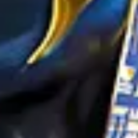
Age of Anubis
Log in en speel voor echt geld
Inloggen
of
Log in om de demo te spelen
Geen account?
Meld je aan
Huidige tijd