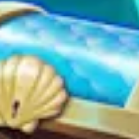
Home
Live
Bonus
Sport