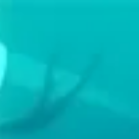
Help
NL