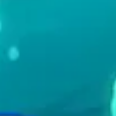
Sportsbook
Casino
Live casino
Bonus
Toernooien
Starclub
Speel
Verantwoord
Registreren
Inloggen