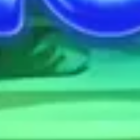
Algemene Voorwaarden
Privacyverklaring
cookieverklaring
Taal
:
NL
EN
RO
TR
BG
PL
FR
RU
IT
DE
ES
TH
ZH
UK