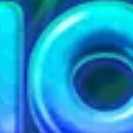
Providers
PragmaticPlay
Playson
Octoplay
3 Oaks Gaming
Hacksaw Gaming
BarbaraBang
Greentube
Elk Studios
PlaynGo
Yggdrasil
Meer zien