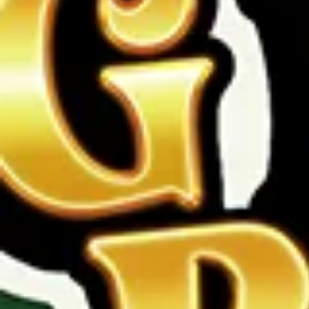
Big Benji's Back WildWays
Log in en speel voor echt geld
Inloggen
of
Log in om de demo te spelen
Geen account?
Meld je aan