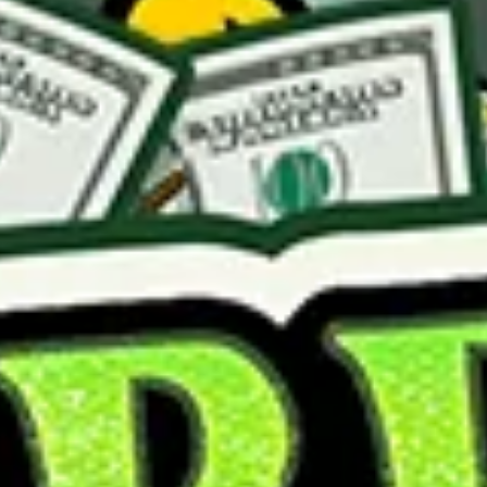
woord