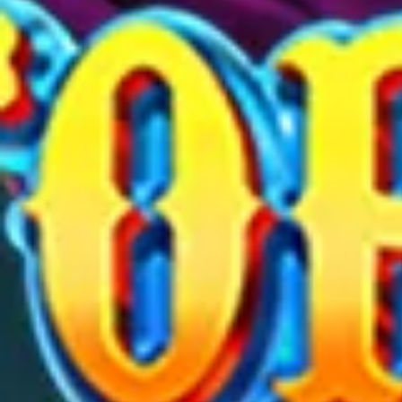
Big Top Terror
Log in en speel voor echt geld
Inloggen
of
Log in om de demo te spelen
Geen account?
Meld je aan