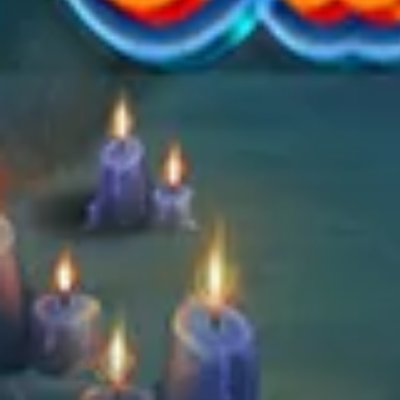
Huidige tijd
Informatie
Bonussen
Starclub
Geldkluis
Toernooien
Algemene voorwaarden
Sportsbook regels
Bonus informatie