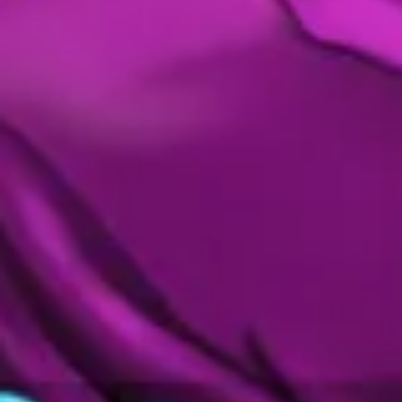
Sportsbook
Casino
Live casino
Bonus
Toernooien
Starclub
Speel Verant
Registreren
Inloggen
Home
Live
Bonus
Sport